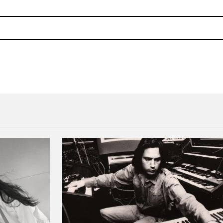
on MØ
¡Gana boletos para asistir l