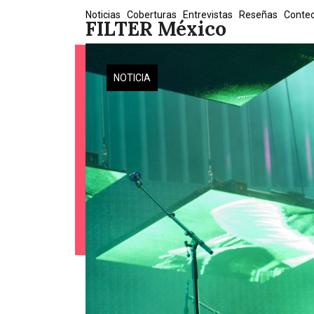
Skip
Noticias
Coberturas
Entrevistas
Reseñas
Conte
FILTER México
to
content
NOTICIA