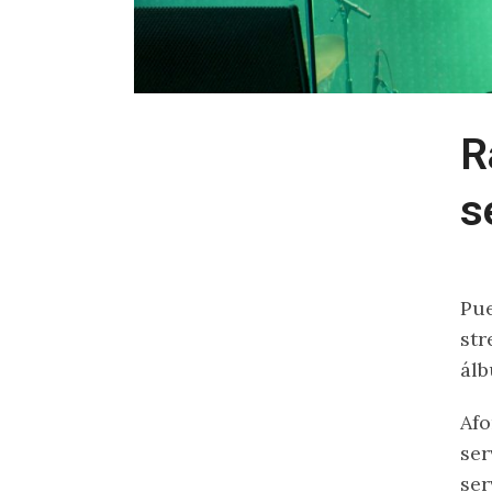
R
s
Pue
str
álb
Afo
ser
ser