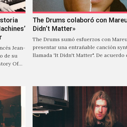
storia
The Drums colaboró con Mareux
Machines’
Didn’t Matter»
r
The Drums sumó esfuerzos con Mareu
presentar una entrañable canción syn
ancés Jean-
llamada 'It Didn't Matter". De acuerdo
to de su
Jonny Pierce, esta es el primer…
story Of