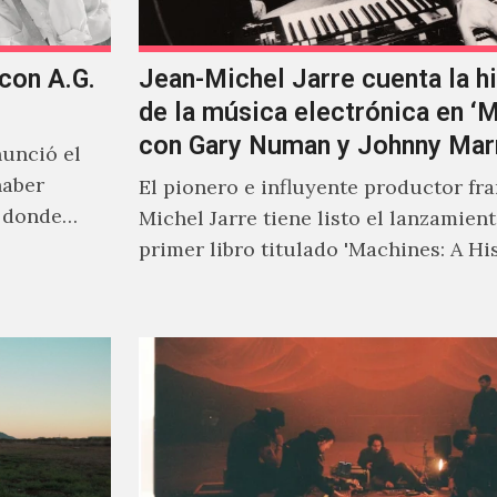
 con A.G.
Jean-Michel Jarre cuenta la hi
de la música electrónica en ‘
con Gary Numan y Johnny Mar
unció el
haber
El pionero e influyente productor fr
s donde
Michel Jarre tiene listo el lanzamien
primer libro titulado 'Machines: A Hi
Electronic Music', donde explora…