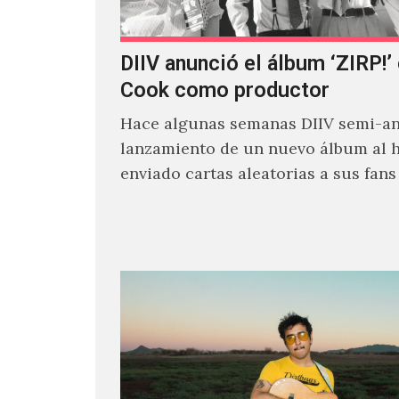
DIIV anunció el álbum ‘ZIRP!’
Cook como productor
Hace algunas semanas DIIV semi-an
lanzamiento de un nuevo álbum al 
enviado cartas aleatorias a sus fan
venía el nombre de 'ZIRP!'…