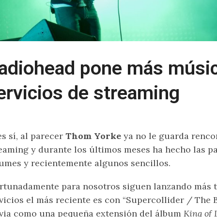
adiohead pone más músic
ervicios de streaming
s sí, al parecer
Thom Yorke
ya no le guarda rencor
eaming y durante los últimos meses ha hecho las p
umes y recientemente algunos sencillos.
rtunadamente para nosotros siguen lanzando más tr
vicios el más reciente es con “Supercollider / The 
via como una pequeña extensión del álbum
King of 