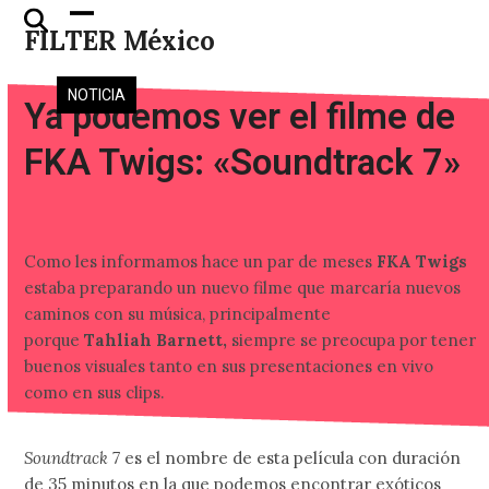
Skip
Open
Close
FILTER México
to
mobile
mobile
content
menu
menu
NOTICIA
Ya podemos ver el filme de
FKA Twigs: «Soundtrack 7»
Como les informamos hace un par de meses
FKA Twigs
estaba preparando un nuevo filme que marcaría nuevos
caminos con su música, principalmente
porque
Tahliah
Barnett,
siempre se preocupa por tener
buenos visuales tanto en sus presentaciones en vivo
como en sus clips.
Soundtrack 7
es el nombre de esta película con duración
de 35 minutos en la que podemos encontrar exóticos