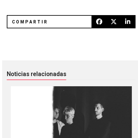
Aphex Twin nos prepara para fin de año con «tnodvood104
Morrissey y George Michael en u
Noticias relacionadas