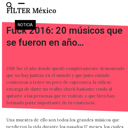
Skip
Open
Close
FILTER México
to
mobile
mobile
content
menu
menu
NOTICIA
Fuck 2016: 20 músicos que
se fueron en año…
2016 fue el año donde quedó completamente demostrado
que no hay justicia en el mundo y que justo cuando
comienzas a tener un poco de esperanza, la vida se
encarga de darte un reality check bastante crudo al
quitarte a las personas que te rodean, o que bien han
formado parte importante de tu existencia.
Una muestra de ello son todos los grandes músicos que
perdieron la vida durante los pasados 12 meses, los cuales