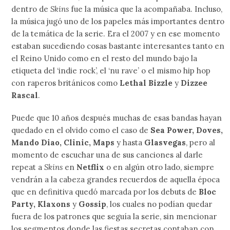
dentro de
Skins
fue la música que la acompañaba. Incluso,
la música jugó uno de los papeles más importantes dentro
de la temática de la serie. Era el 2007 y en ese momento
estaban sucediendo cosas bastante interesantes tanto en
el Reino Unido como en el resto del mundo bajo la
etiqueta del ‘indie rock’, el ‘nu rave’ o el mismo hip hop
con raperos británicos como
Lethal Bizzle
y
Dizzee
Rascal
.
Puede que 10 años después muchas de esas bandas hayan
quedado en el olvido como el caso de
Sea Power, Doves,
Mando Diao, Clinic, Maps
y hasta
Glasvegas
, pero al
momento de escuchar una de sus canciones al darle
repeat a
Skins
en
Netflix
o en algún otro lado, siempre
vendrán a la cabeza grandes recuerdos de aquella época
que en definitiva quedó marcada por los debuts de
Bloc
Party, Klaxons
y
Gossip
, los cuales no podían quedar
fuera de los patrones que seguía la serie, sin mencionar
los segmentos donde las fiestas secretas contaban con