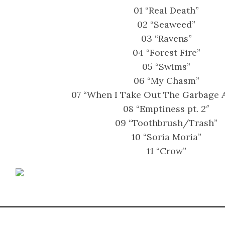
01 “Real Death”
02 “Seaweed”
03 “Ravens”
04 “Forest Fire”
05 “Swims”
06 “My Chasm”
07 “When I Take Out The Garbage A
08 “Emptiness pt. 2″
09 “Toothbrush/Trash”
10 “Soria Moria”
11 “Crow”