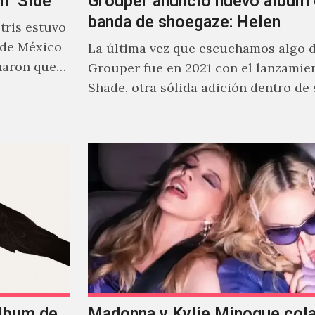
m ‘Side’
Grouper anunció nuevo álbum 
banda de shoegaze: Helen
ris estuvo
 de México
La última vez que escuchamos algo 
naron que
Grouper fue en 2021 con el lanzamie
Shade, otra sólida adición dentro de
cautivante repertorio y,…
álbum de
Madonna y Kylie Minogue col