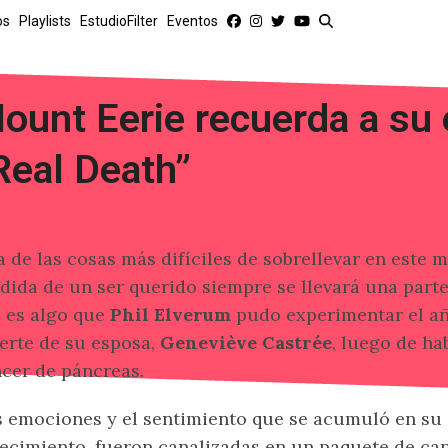
os
Playlists
EstudioFilter
Eventos
ount Eerie recuerda a su
Real Death”
 de las cosas más difíciles de sobrellevar en este 
dida de un ser querido siempre se llevará una part
 es algo que
Phil Elverum
pudo experimentar el añ
rte de su esposa,
Geneviève Castrée
, luego de ha
cer de páncreas.
 emociones y el sentimiento que se acumuló en su 
lecimiento, fueron canalizadas en un paquete de ca