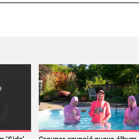
primer EP como doon kanda
Abulón nos da una probadit