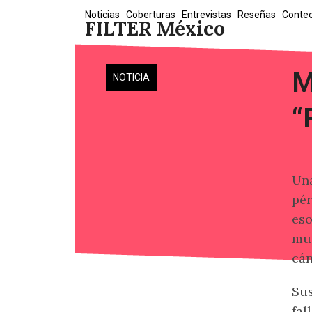
Skip
Noticias
Coberturas
Entrevistas
Reseñas
Conte
FILTER México
to
content
M
NOTICIA
“
Una
pér
eso
mue
cán
Sus
fal