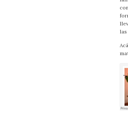
com
for
lle
las
Acá
mat