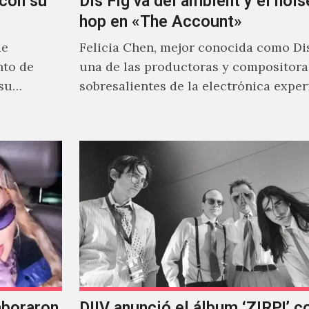
con su
Dis Fig va del ambient y el noise
hop en «The Account»
de
Felicia Chen, mejor conocida como Dis
nto de
una de las productoras y compositor
 su
sobresalientes de la electrónica expe
al abordar distintos estilos que…
aboraron
DIIV anunció el álbum ‘ZIRP!’ c