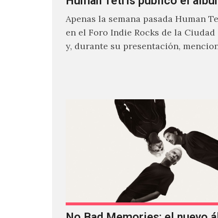
Human Tetris publicó el álbu
Apenas la semana pasada Human Tet
en el Foro Indie Rocks de la Ciudad
y, durante su presentación, mencio
estaban intentando…
No Bad Memories: el nuevo 