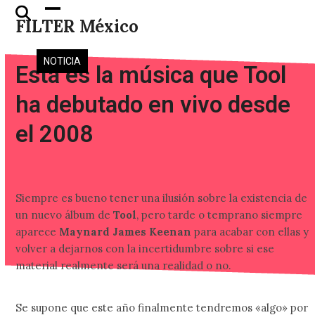
Skip
Open
Close
FILTER México
to
mobile
mobile
content
menu
menu
NOTICIA
Esta es la música que Tool
ha debutado en vivo desde
el 2008
Siempre es bueno tener una ilusión sobre la existencia de
un nuevo álbum de
Tool
, pero tarde o temprano siempre
aparece
Maynard James Keenan
para acabar con ellas y
volver a dejarnos con la incertidumbre sobre si ese
material realmente será una realidad o no.
Se supone que este año finalmente tendremos «algo» por