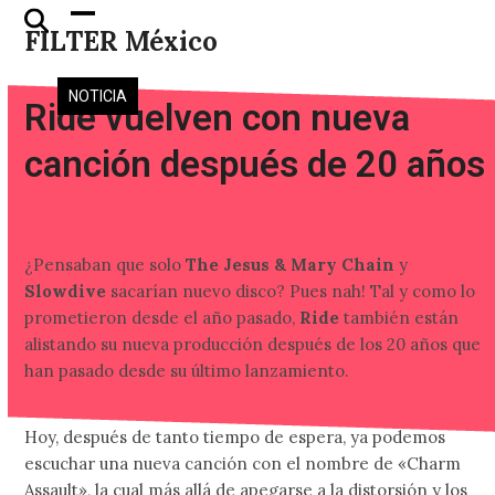
Skip
Open
Close
FILTER México
to
mobile
mobile
content
menu
menu
NOTICIA
Ride vuelven con nueva
canción después de 20 años
¿Pensaban que solo
The Jesus & Mary Chain
y
Slowdive
sacarían nuevo disco? Pues nah! Tal y como lo
prometieron desde el año pasado,
Ride
también están
alistando su nueva producción después de los 20 años que
han pasado desde su último lanzamiento.
Hoy, después de tanto tiempo de espera, ya podemos
escuchar una nueva canción con el nombre de «Charm
Assault», la cual más allá de apegarse a la distorsión y los