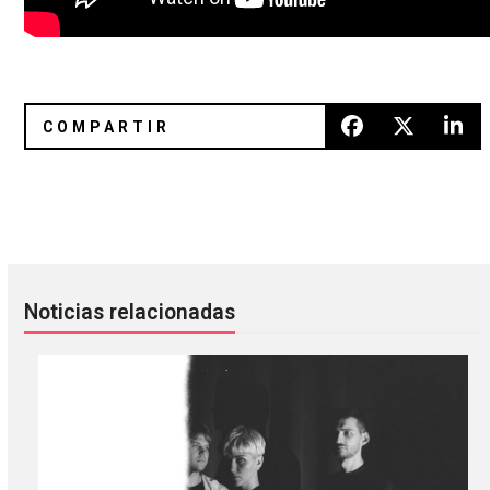
Deleítense el oído con “Can I Sit Next to You” de Spoon
Giorgio Moroder: El genio detrás
Noticias relacionadas