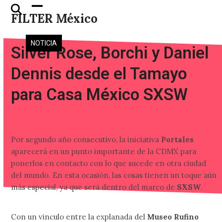
Skip
Open
Close
FILTER México
to
mobile
mobile
content
menu
menu
NOTICIA
Silver Rose, Borchi y Daniel
Dennis desde el Tamayo
para Casa México SXSW
Por segundo año consecutivo, la iniciativa
Portales
aparecerá en un punto importante de la CDMX para
ponerlos en contacto con lo que sucede en otra ciudad
del mundo. En esta ocasión, las cosas tienen un toque aún
más especial, ya que será dentro del marco de
SXSW
.
Con un vinculo entre la explanada del
Museo Rufino