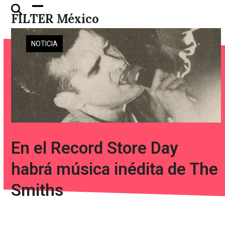
Skip
Open
Close
FILTER México
to
mobile
mobile
content
menu
menu
NOTICIA
En el Record Store Day
habrá música inédita de The
Smiths