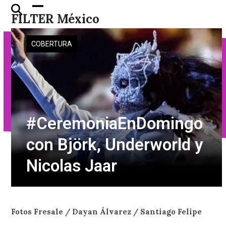
Skip
Open
Close
FILTER México
to
mobile
mobile
content
menu
menu
COBERTURA
#CeremoniaEnDomingo
con Björk, Underworld y
Nicolas Jaar
Fotos Fresale / Dayan Álvarez / Santiago Felipe