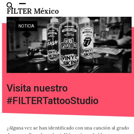
Skip
Open
Close
FILTER México
to
mobile
mobile
content
menu
menu
NOTICIA
Visita nuestro
#FILTERTattooStudio
¿Alguna vez se han identificado con una canción al grado