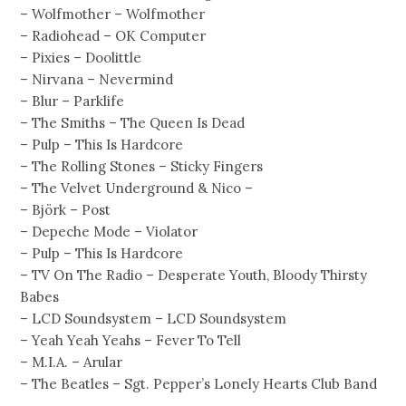
– Wolfmother – Wolfmother
– Radiohead – OK Computer
– Pixies – Doolittle
– Nirvana – Nevermind
– Blur – Parklife
– The Smiths – The Queen Is Dead
– Pulp – This Is Hardcore
– The Rolling Stones – Sticky Fingers
– The Velvet Underground & Nico –
– Björk – Post
– Depeche Mode – Violator
– Pulp – This Is Hardcore
– TV On The Radio – Desperate Youth, Bloody Thirsty
Babes
– LCD Soundsystem – LCD Soundsystem
– Yeah Yeah Yeahs – Fever To Tell
– M.I.A. – Arular
– The Beatles – Sgt. Pepper’s Lonely Hearts Club Band