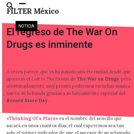
Skip
Open
Close
FILTER México
to
mobile
mobile
content
menu
menu
NOTICIA
El regreso de The War On
Drugs es inminente
A veces parece que ya ha pasado una eternidad desde que
apareció el
Lost in The Dream
de
The War on Drugs
, pero
afortunadamente muy pronto podremos escuchar música
nueva de la banda gracias a su lanzamiento especial del
Record Store Day
.
«
Thinking Of a Place
» es el nombre del sencillo que
sacará en unos cuantos días, el cual esperemos sea tan
solo el primer indicador de que el sucesor de su aclamado