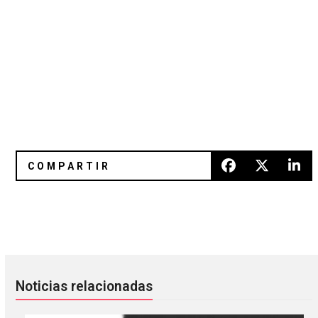
Jónsi contribuyó con una nueva canción en el soundtrack de
Perfume Genius es el mejor est
Noticias relacionadas