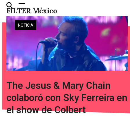
Skip
Open
Close
FILTER México
to
mobile
mobile
content
menu
menu
NOTICIA
The Jesus & Mary Chain
colaboró con Sky Ferreira en
el show de Colbert