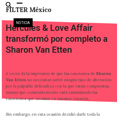
Skip
Open
Close
FILTER México
to
mobile
mobile
content
menu
menu
NOTICIA
Hercules & Love Affair
transformó por completo a
Sharon Van Etten
A veces da la impresión de que las canciones de
Sharon
Van Etten
no necesitan sufrir ningún tipo de alteración
por la palpable delicadeza con la que están compuestas,
misma que constantemente está estimulando las
emociones que circulan en nuestro corazón.
Sin embargo, en esta ocasión decidió darle toda la