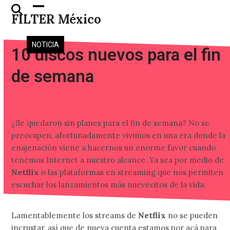
Skip
Open
Close
FILTER México
to
mobile
mobile
content
menu
menu
NOTICIA
10 discos nuevos para el fin
de semana
¿Se quedaron sin planes para el fin de semana? No se
preocupen, afortunadamente vivimos en una era donde la
enajenación viene a hacernos un enorme favor cuando
tenemos Internet a nuestro alcance. Ya sea por medio de
Netflix
o las plataformas en streaming que nos permiten
escuchar los lanzamientos más nuevecitos de la vida.
Lamentablemente los streams de
Netflix
no se pueden
incrustar, así que de nueva cuenta estamos por acá para