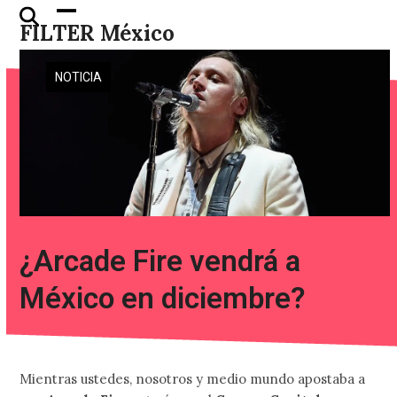
Skip
Open
Close
FILTER México
to
mobile
mobile
content
menu
menu
NOTICIA
¿Arcade Fire vendrá a
México en diciembre?
Mientras ustedes, nosotros y medio mundo apostaba a