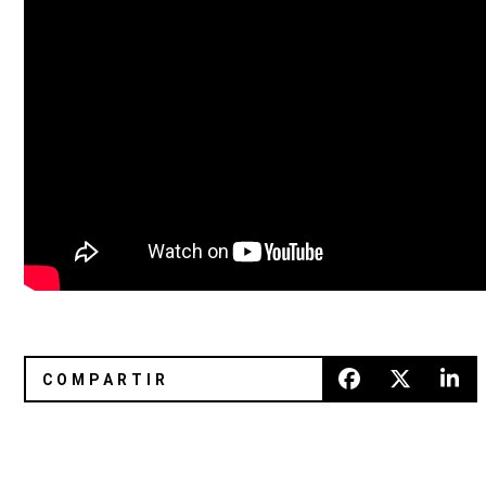
The Flaming Lips homenajearon a David Bowie en Glaston
Powerotik: Rock Industrial desd