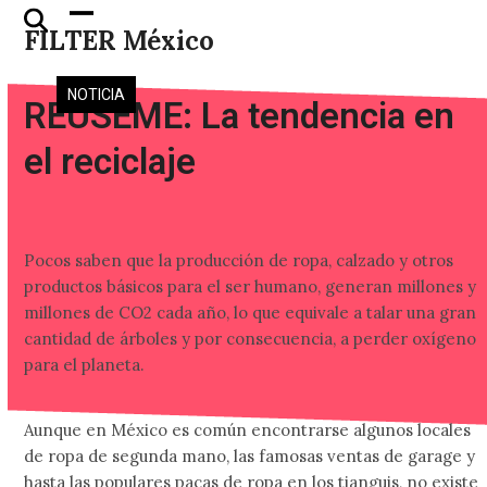
Skip
Open
Close
FILTER México
to
mobile
mobile
content
menu
menu
NOTICIA
REUSEME: La tendencia en
el reciclaje
Pocos saben que la producción de ropa, calzado y otros
productos básicos para el ser humano, generan millones y
millones de CO2 cada año, lo que equivale a talar una gran
cantidad de árboles y por consecuencia, a perder oxígeno
para el planeta.
Aunque en México es común encontrarse algunos locales
de ropa de segunda mano, las famosas ventas de garage y
hasta las populares pacas de ropa en los tianguis, no existe