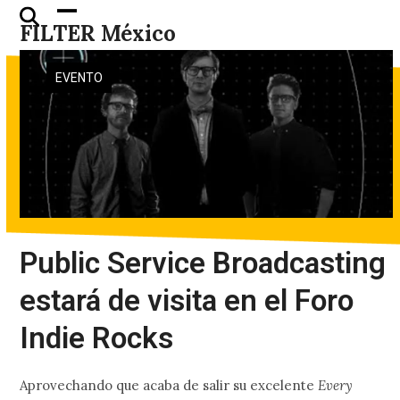
Skip
Open
Close
FILTER México
to
mobile
mobile
content
menu
menu
EVENTO
Public Service Broadcasting
estará de visita en el Foro
Indie Rocks
Aprovechando que acaba de salir su excelente
Every