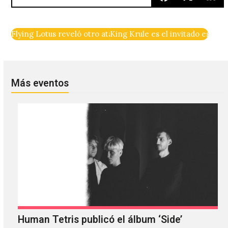
Flying Lotus reveló otro atascado trailer de su película: ‘Kus
King Krule es el invitado espec
Más eventos
Human Tetris publicó el álbum ‘Side’