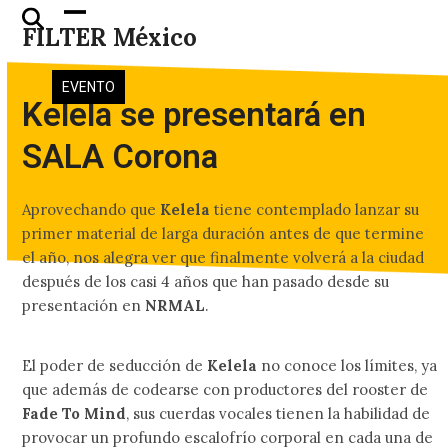
Skip
Open
Close
FILTER México
to
mobile
mobile
content
menu
menu
EVENTO
Kelela se presentará en
SALA Corona
Aprovechando que
Kelela
tiene contemplado lanzar su
primer material de larga duración antes de que termine
el año, nos alegra ver que finalmente volverá a la ciudad
después de los casi 4 años que han pasado desde su
presentación en
NRMAL
.
El poder de seducción de
Kelela
no conoce los límites, ya
que además de codearse con productores del rooster de
Fade To Mind
, sus cuerdas vocales tienen la habilidad de
provocar un profundo escalofrío corporal en cada una de