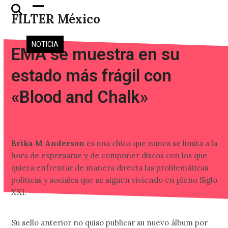
Skip
Open
Close
FILTER México
to
mobile
mobile
content
menu
menu
NOTICIA
EMA se muestra en su
estado más frágil con
«Blood and Chalk»
Erika M Anderson
es una chica que nunca se limita a la
hora de expresarse y de componer discos con los que
quiera enfrentar de manera directa las problemáticas
políticas y sociales que se siguen viviendo en pleno Siglo
XXI.
Su sello anterior no quiso publicar su nuevo álbum por