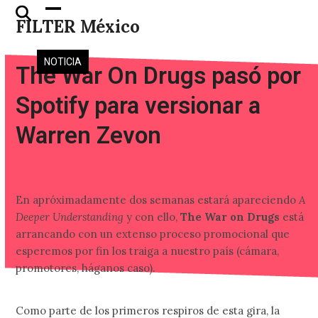
Skip
Open
Close
FILTER México
to
mobile
mobile
content
menu
menu
NOTICIA
The War On Drugs pasó por
Spotify para versionar a
Warren Zevon
En apróximadamente dos semanas estará apareciendo
A
Deeper Understanding
y con ello,
The War on Drugs
está
arrancando con un extenso proceso promocional que
esperemos por fin los traiga a nuestro país (cámara,
promotores, háganos caso).
Como parte de los primeros respiros de esta gira, la