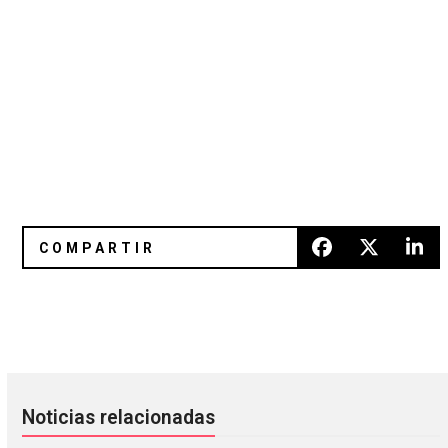
Esta es la colaboración de Peter Hook y Ministry que tant
El misticismo de Grace Jones e
Noticias relacionadas