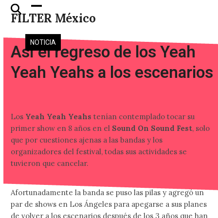
Skip
Open
Close
FILTER México
to
mobile
mobile
content
menu
menu
NOTICIA
Así el regreso de los Yeah
Yeah Yeahs a los escenarios
Los
Yeah Yeah Yeahs
tenían contemplado tocar su
primer show en 8 años en el
Sound On Sound Fest
, solo
que por cuestiones ajenas a las bandas y los
organizadores del festival, todas sus actividades se
tuvieron que cancelar.
Afortunadamente la banda se puso las pilas y agregó un
par de shows en Los Ángeles para apegarse a sus planes
de volver a los escenarios después de los 3 años que han