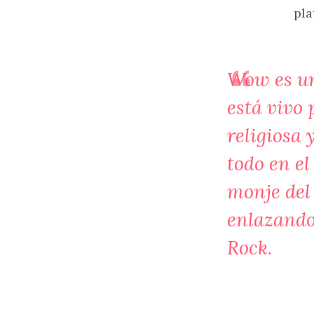
pla
Wow es una
está vivo 
religiosa 
todo en e
monje del
enlazando 
Rock.