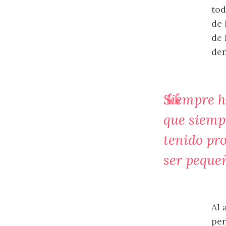
tod
de 
de 
den
Siempre h
que siempr
tenido pr
ser peque
Al 
per