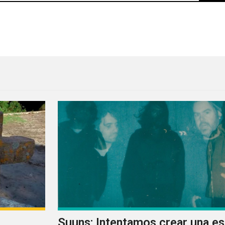
documentales ‘We See You’
Suuns: Intentamos crear una e