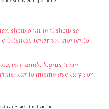
n como Bunny es importante
uen show o un mal show se
más e intentas tener un momento
ico, es cuando logras tener
rimentar lo mismo que tú y por
esto que para finalizar la