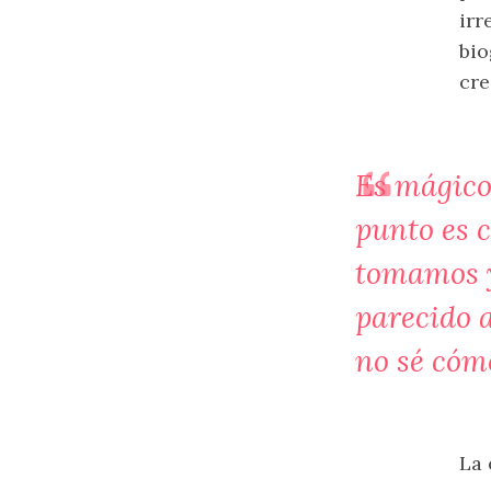
irr
bio
cre
Es mágico
punto es c
tomamos y
parecido a
no sé cóm
La 