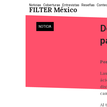
Skip
Noticias
Coberturas
Entrevistas
Reseñas
Conte
FILTER México
to
content
D
NOTICIA
p
Po
La
áci
dis
cam
Al 