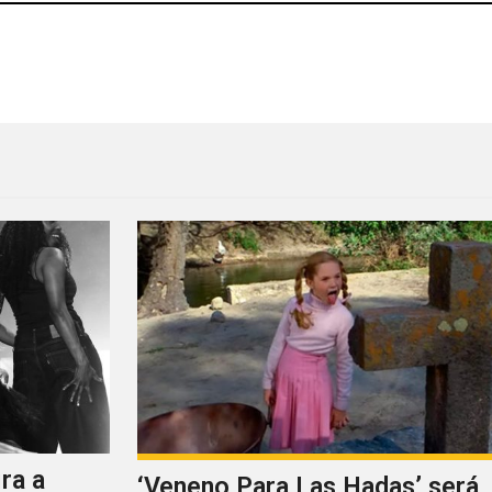
tival Hipnosis!
The xx estrena la serie de 
ra a
‘Veneno Para Las Hadas’ será