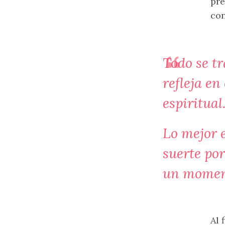
pre
con
Todo se t
refleja en
espiritual
Lo mejor e
suerte po
un moment
Al 