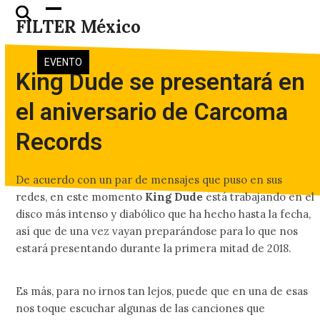
Skip
Open
Close
FILTER México
to
mobile
mobile
content
menu
menu
EVENTO
King Dude se presentará en
el aniversario de Carcoma
Records
De acuerdo con un par de mensajes que puso en sus
redes, en este momento
King Dude
está trabajando en el
disco más intenso y diabólico que ha hecho hasta la fecha,
así que de una vez vayan preparándose para lo que nos
estará presentando durante la primera mitad de 2018.
Es más, para no irnos tan lejos, puede que en una de esas
nos toque escuchar algunas de las canciones que