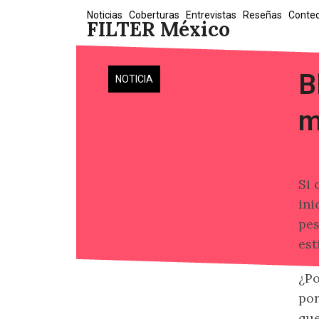
Skip
Noticias
Coberturas
Entrevistas
Reseñas
Conte
FILTER México
to
content
B
NOTICIA
m
Si 
ini
pes
est
¿Po
por
que