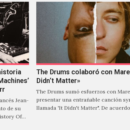
istoria
The Drums colaboró con Mareu
‘Machines’
Didn’t Matter»
rr
The Drums sumó esfuerzos con Mare
presentar una entrañable canción sy
rancés Jean-
llamada 'It Didn't Matter". De acuerd
nto de su
Jonny Pierce, esta es el primer…
istory Of