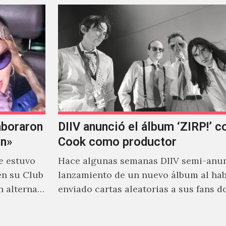
aboraron
DIIV anunció el álbum ‘ZIRP!’ c
on»
Cook como productor
e estuvo
Hace algunas semanas DIIV semi-anun
en su Club
lanzamiento de un nuevo álbum al ha
n alterna
enviado cartas aleatorias a sus fans 
venía el nombre de 'ZIRP!'…