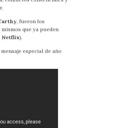
r.
Carthy
, fueron los
a, mismos que ya pueden
a
Netflix
).
 mensaje especial de año