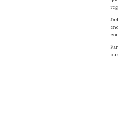
reg
Jod
enc
en
Par
nu