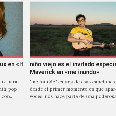
x en «It
niño viejo es el invitado especi
Maverick en «me inundo»
ux para
"me inundo" es una de esas canciones
nth-pop
desde el primer momento en que apar
o con
voces, nos hace parte de una poderos
narrativa emocional…