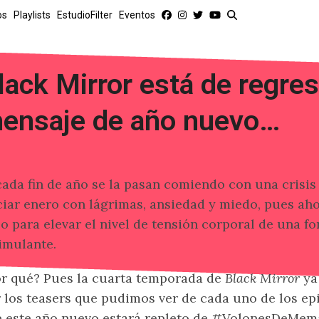
os
Playlists
EstudioFilter
Eventos
lack Mirror está de regre
ensaje de año nuevo…
cada fin de año se la pasan comiendo con una crisis 
ciar enero con lágrimas, ansiedad y miedo, pues ah
o para elevar el nivel de tensión corporal de una 
imulante.
r qué? Pues la cuarta temporada de
Black Mirror
ya
 los teasers que pudimos ver de cada uno de los ep
 este año nuevo estará repleto de #VolonesDeMema,