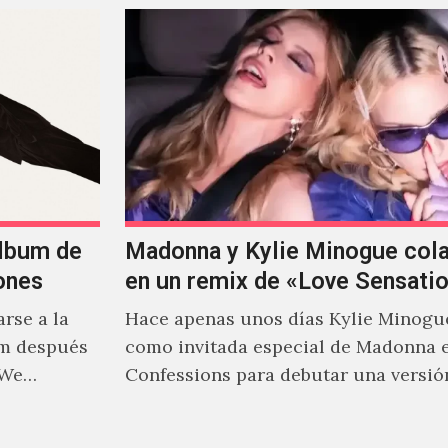
álbum de
Madonna y Kylie Minogue col
ones
en un remix de «Love Sensati
rse a la
Hace apenas unos días Kylie Minogu
um después
como invitada especial de Madonna 
 We…
Confessions para debutar una versió
de "Love Sensation", canción…