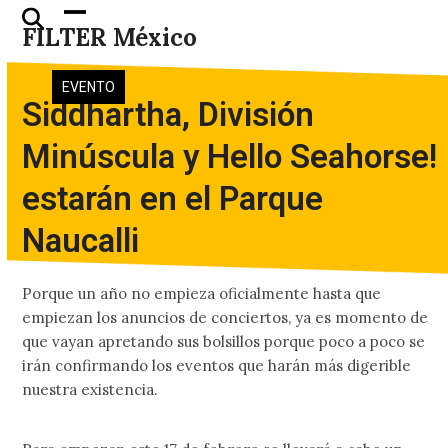
Skip
Open
Close
FILTER México
to
mobile
mobile
content
menu
menu
EVENTO
Siddhartha, División
Minúscula y Hello Seahorse!
estarán en el Parque
Naucalli
Porque un año no empieza oficialmente hasta que
empiezan los anuncios de conciertos, ya es momento de
que vayan apretando sus bolsillos porque poco a poco se
irán confirmando los eventos que harán más digerible
nuestra existencia.