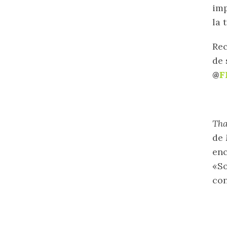
imp
la 
Rec
de 
@
F
Tha
de
enc
«So
co