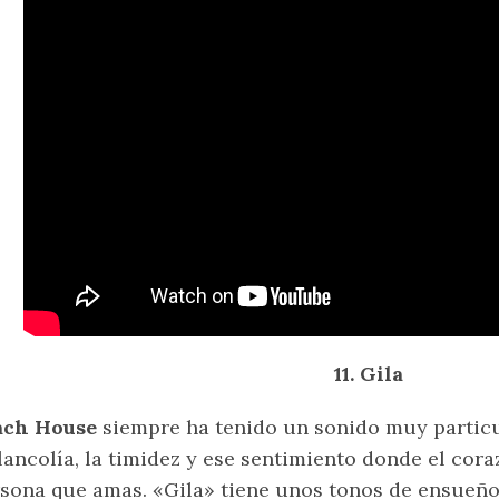
11. Gila
ach House
siempre ha tenido un sonido muy particul
ancolía, la timidez y ese sentimiento donde el cora
sona que amas. «Gila» tiene unos tonos de ensueño 