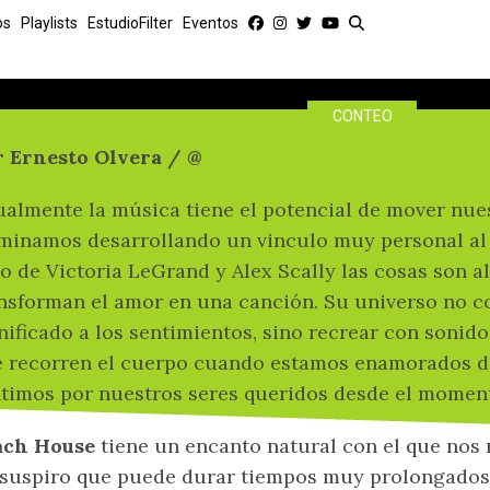
Las 12 mejores cancion
os
Playlists
EstudioFilter
Eventos
House
CONTEO
r Ernesto Olvera / @
MyBlogCliche
almente la música tiene el potencial de mover nue
minamos desarrollando un vinculo muy personal al 
o de Victoria LeGrand y Alex Scally las cosas son al
nsforman el amor en una canción. Su universo no c
nificado a los sentimientos, sino recrear con sonido
 recorren el cuerpo cuando estamos enamorados de
timos por nuestros seres queridos desde el moment
ach House
tiene un encanto natural con el que nos 
suspiro que puede durar tiempos muy prolongados 