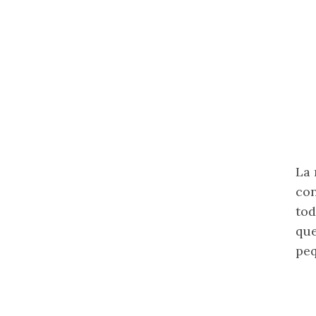
La 
con
tod
que
peq