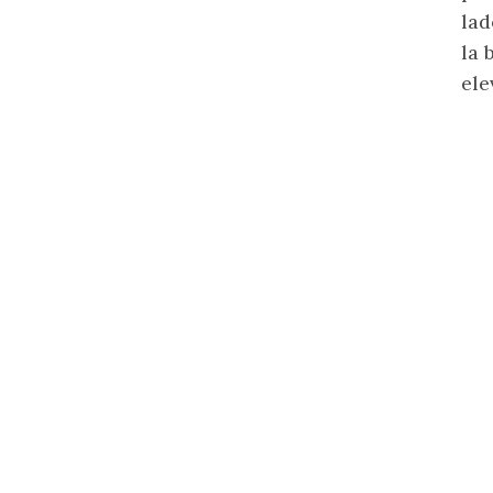
lad
la 
ele