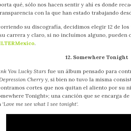
orta qué, sólo nos hacen sentir y ahí es donde recae
transparencia con la que han estado trabajando de
orriendo su discografía, decidimos elegir 12 de l
su carrera y claro, si no incluímos alguno, pueden
ILTERMexico
.
12. Somewhere Tonight
nk You Lucky Stars
fue un álbum pensado para contr
Depression Cherry
y, si bien no tuvo la misma consis
ontramos cortes que nos quitan el aliento por su 
mewhere Tonight»; una canción que se encarga de p
n
‘Love me see what I see tonight
‘.