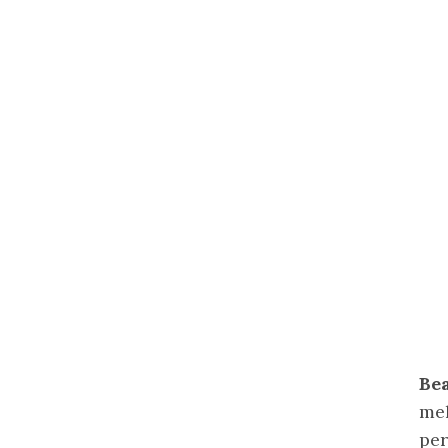
Be
mel
per