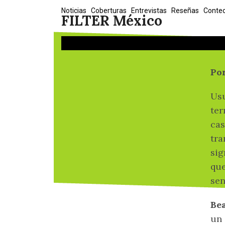
Skip
Noticias
Coberturas
Entrevistas
Reseñas
Conte
FILTER México
to
content
Po
Usu
ter
cas
tra
sig
que
sen
Be
un 