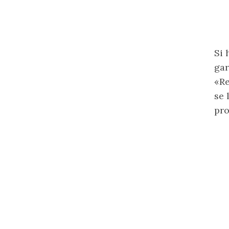
Si 
gar
«Re
se 
pro