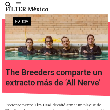
Skip
Open
Close
FILTER México
to
mobile
mobile
content
menu
menu
NOTICIA
The Breeders comparte un
extracto más de ‘All Nerve’
Recientemente
Kim Deal
decidió armar un playlist de