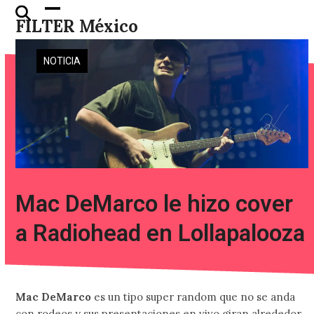
Skip
Open
Close
FILTER México
to
mobile
mobile
content
menu
menu
NOTICIA
Mac DeMarco le hizo cover
a Radiohead en Lollapalooza
Mac DeMarco
es un tipo super random que no se anda
con rodeos y sus presentaciones en vivo giran alrededor