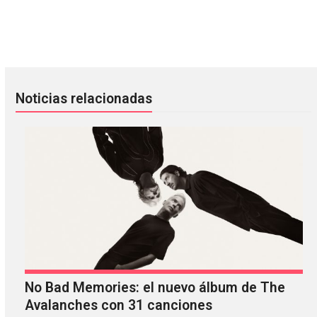
Asiste al Beat Paradise para ver a Art Department y Carlo L
Richard Ashcroft pospone su co
Noticias relacionadas
No Bad Memories: el nuevo álbum de The
Avalanches con 31 canciones