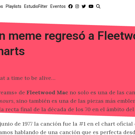
os
Playlists
EstudioFilter
Eventos
n meme regresó a Fleetw
harts
t a time to be alive…
reams» de
Fleetwood Mac
no solo es una de las c
mours
, sino también es una de las piezas más emble
la recta final de la década de los 70 en el ámbito del
junio de 1977 la canción fue la #1 en el chart oficial
amos hablando de una canción que es perfecta desd