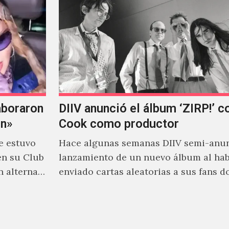
aboraron
DIIV anunció el álbum ‘ZIRP!’ c
on»
Cook como productor
e estuvo
Hace algunas semanas DIIV semi-anun
en su Club
lanzamiento de un nuevo álbum al ha
n alterna
enviado cartas aleatorias a sus fans 
venía el nombre de 'ZIRP!'…