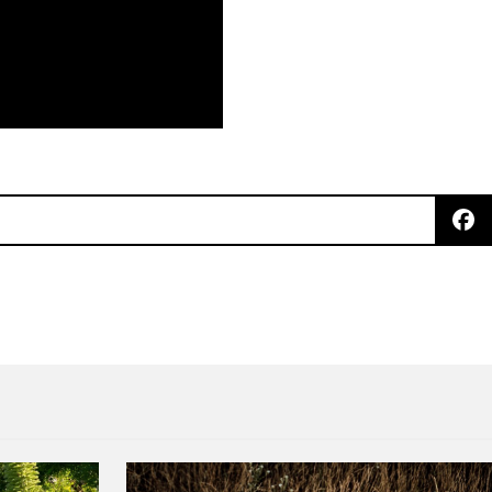
nus track de ‘V’