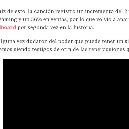
aíz de esto, la canción registró un incremento del
eaming y un 36% en ventas, por lo que volvió a apar
lboard
por segunda vez en la historia.
alguna vez dudaron del poder que puede tener un 
amos siendo testigos de otra de las repercusiones 