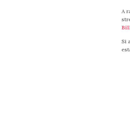
A r
str
Bil
Si 
est