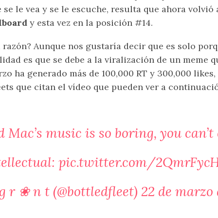
 se le vea y se le escuche, resulta que ahora volvió a
lboard
y esta vez en la posición #14.
 razón? Aunque nos gustaría decir que es solo por
lidad es que se debe a la viralización de un meme q
zo ha generado más de 100,000 RT y 300,000 likes, 
ets que citan el vídeo que pueden ver a continuaci
 Mac’s music is so boring, you can’t 
ellectual:
pic.twitter.com/2QmrFyc
g r ❀ n t (@bottledfleet)
22 de marzo 