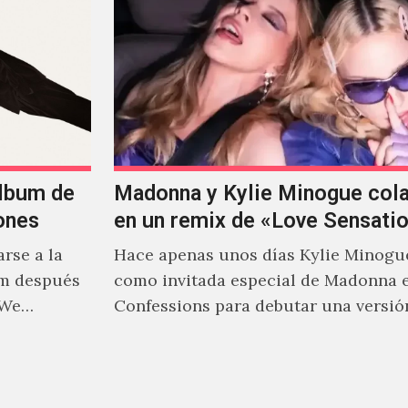
álbum de
Madonna y Kylie Minogue col
ones
en un remix de «Love Sensati
rse a la
Hace apenas unos días Kylie Minogu
um después
como invitada especial de Madonna 
 We…
Confessions para debutar una versió
de "Love Sensation", canción…