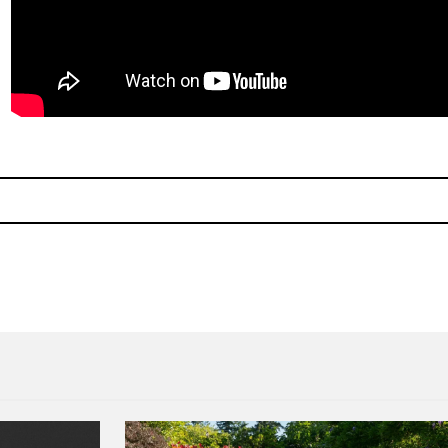
especiales de 2ManyDJs y Mura Masa
The Horrors comparte dos bo