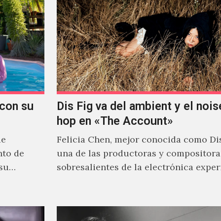
con su
Dis Fig va del ambient y el noise
hop en «The Account»
de
Felicia Chen, mejor conocida como Dis
nto de
una de las productoras y compositor
 su
sobresalientes de la electrónica expe
al abordar distintos estilos que…