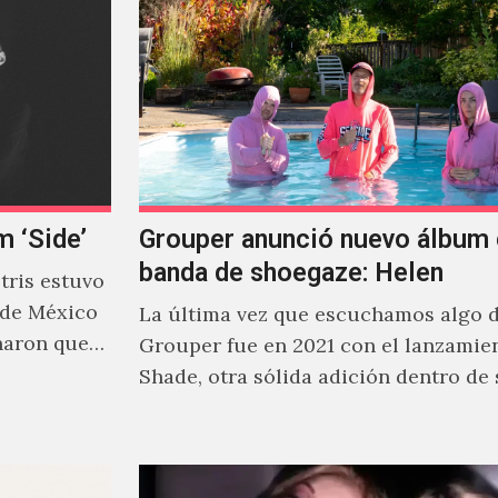
m ‘Side’
Grouper anunció nuevo álbum 
banda de shoegaze: Helen
ris estuvo
 de México
La última vez que escuchamos algo 
naron que
Grouper fue en 2021 con el lanzamie
Shade, otra sólida adición dentro de
cautivante repertorio y,…