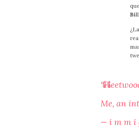
que
Bil
¿La
rea
mar
twe
“Fleetwood
Me, an int
— i m m i 