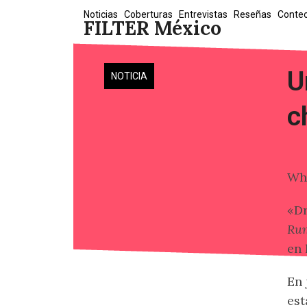
Skip
Noticias
Coberturas
Entrevistas
Reseñas
Conte
FILTER México
to
content
U
NOTICIA
c
Wha
«D
Ru
en 
En 
est