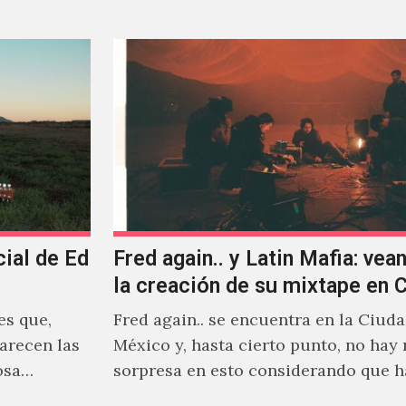
cial de Ed
Fred again.. y Latin Mafia: vean
la creación de su mixtape en
es que,
Fred again.. se encuentra en la Ciud
arecen las
México y, hasta cierto punto, no hay
osa
sorpresa en esto considerando que 
días decidió…