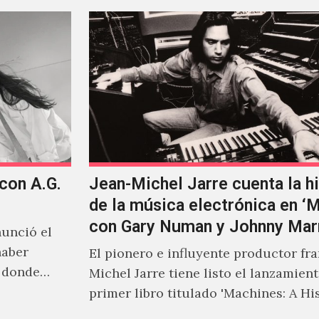
 con A.G.
Jean-Michel Jarre cuenta la hi
de la música electrónica en ‘
con Gary Numan y Johnny Mar
unció el
haber
El pionero e influyente productor fr
s donde
Michel Jarre tiene listo el lanzamien
primer libro titulado 'Machines: A Hi
Electronic Music', donde explora…