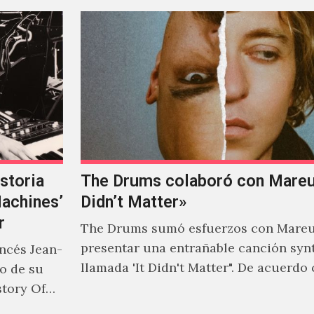
storia
The Drums colaboró con Mareux
Machines’
Didn’t Matter»
r
The Drums sumó esfuerzos con Mareu
presentar una entrañable canción syn
ancés Jean-
llamada 'It Didn't Matter". De acuerdo
to de su
Jonny Pierce, esta es el primer…
story Of