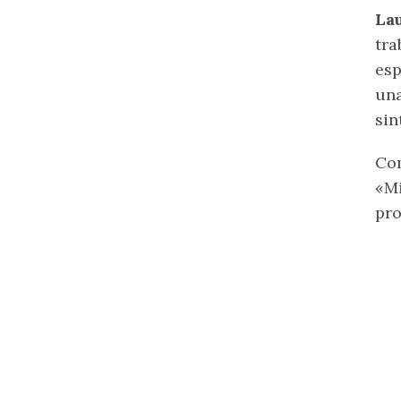
La
tra
esp
una
sin
Com
«Mi
pro