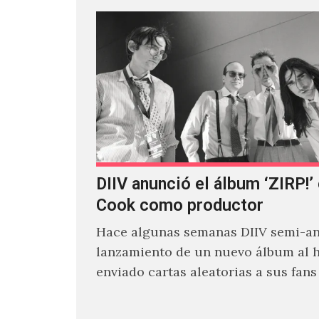
DIIV anunció el álbum ‘ZIRP!’
Cook como productor
Hace algunas semanas DIIV semi-an
lanzamiento de un nuevo álbum al 
enviado cartas aleatorias a sus fan
venía el nombre de 'ZIRP!'…