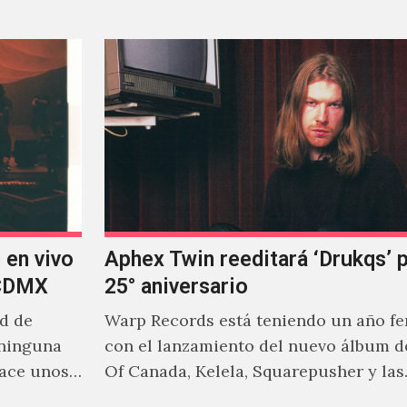
 en vivo
Aphex Twin reeditará ‘Drukqs’ 
 CDMX
25° aniversario
ad de
Warp Records está teniendo un año f
 ninguna
con el lanzamiento del nuevo álbum d
hace unos
Of Canada, Kelela, Squarepusher y las
reediciones que poco a…