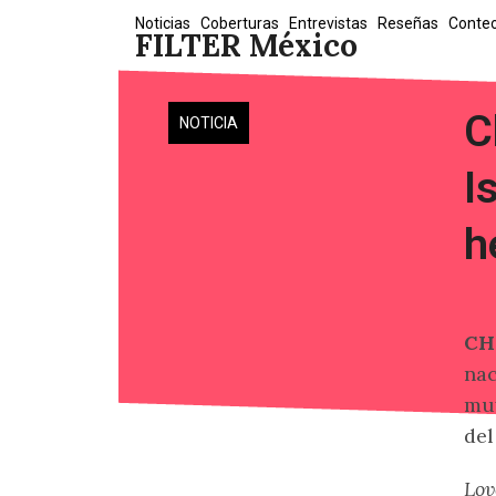
Skip
Noticias
Coberturas
Entrevistas
Reseñas
Conte
FILTER México
to
content
C
NOTICIA
I
h
CH
nac
muy
del
Lov