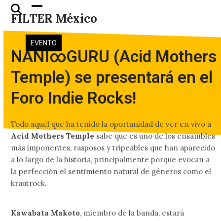
Skip
Open
Close
FILTER México
to
mobile
mobile
content
menu
menu
EVENTO
NANI∞GURU (Acid Mothers
Temple) se presentará en el
Foro Indie Rocks!
Todo aquel que ha tenido la oportunidad de ver en vivo a
Acid Mothers Temple
sabe que es uno de los ensambles
más imponentes, rasposos y tripeables que han aparecido
a lo largo de la historia, principalmente porque evocan a
la perfección el sentimiento natural de géneros como el
krautrock.
Kawabata Makoto
, miembro de la banda, estará