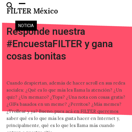
Skip
Open
Close
FILTER México
to
mobile
mobile
content
menu
menu
NOTICIA
Responde nuestra
#EncuestaFILTER y gana
cosas bonitas
Cuando despiertan, además de hacer scroll en sus redes
sociales: ¿Qué es lo que más les llama la atención? ¿Un
quiz? ¿Un memazo? ¿Tops? ¿Una nota con cosas gratis?
¿GIFs basados en un meme? ¿Perritos? ¿Más memes?
¿Trollear y ya? Bueno, pues acá en FILTER queremos
saber qué es lo que más les gusta hacer en Internet y,
principalmente, qué es lo que les llama más cuando