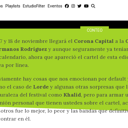
Corona Capital 2018: Lo
os
Playlists
EstudioFilter
Eventos
sorpresas y lo p
CONTEO
17 y 18 de noviembre llegará el
Corona Capital
a la
rmanos Rodríguez
y aunque seguramente ya tenían
calendario, ahora que apareció el cartel de esta edi
ea por línea.
iamente hay cosas que nos emocionan por default y
o el caso de
Lorde
y algunas otras sorpresas que l
uraleza del festival como
Khalid
, pero para armar 
nión personal que tienen ustedes sobre el cartel, a
otros fue lo mejor, lo peor y las bandas que defin
ontrar en él.