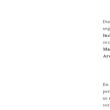
Dud
seg
Inc
ocu
Mas
Ar
En 
pe
se 
ver