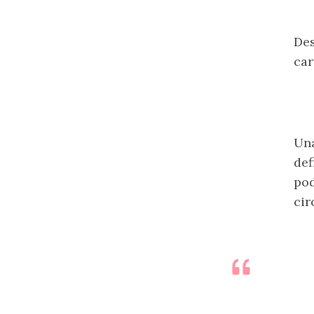
Des
car
Un
def
pod
cir