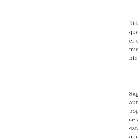
KHA
que
el 
mi
nic
Su
aun
pop
se 
est
que