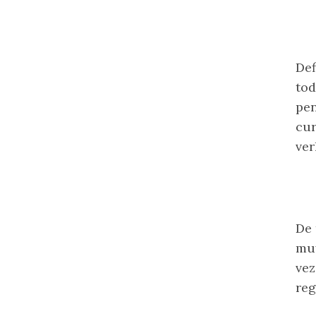
Def
tod
pe
cur
ver
De 
muy
vez
reg