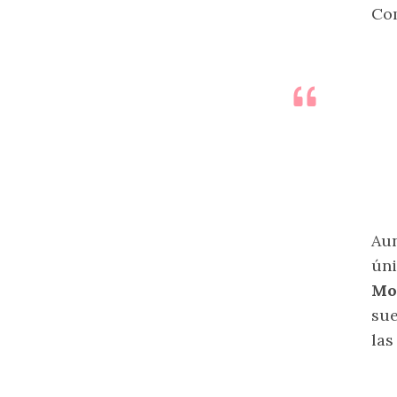
Co
Au
úni
Mo
sue
las