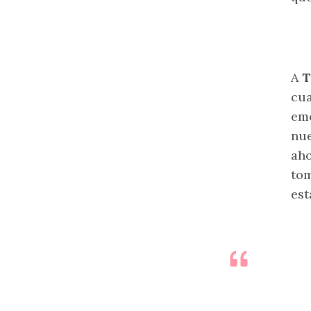
A
T
cua
emo
nue
aho
tom
est