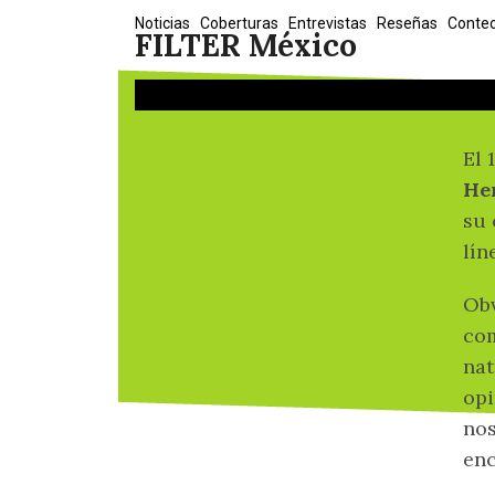
Skip
Noticias
Coberturas
Entrevistas
Reseñas
Conte
FILTER México
to
content
El 
He
su 
lín
Obv
com
nat
opi
nos
enc