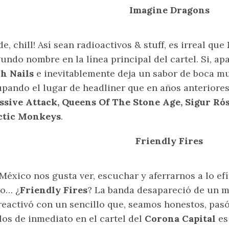
Imagine Dragons
e, chill! Así sean radioactivos & stuff, es irreal que
undo nombre en la línea principal del cartel. Si, ap
h Nails
e inevitablemente deja un sabor de boca mu
pando el lugar de headliner que en años anteriore
sive Attack, Queens Of The Stone Age, Sigur Rós
ctic Monkeys
.
Friendly Fires
México nos gusta ver, escuchar y aferrarnos a lo ef
ro… ¿
Friendly Fires
? La banda desapareció de un m
reactivó con un sencillo que, seamos honestos, pasó 
los de inmediato en el cartel del
Corona Capital
es