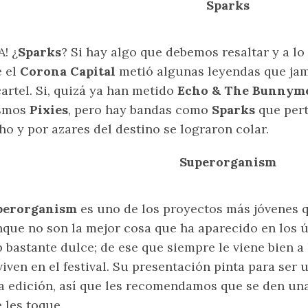
Sparks
! ¿
Sparks
? Si hay algo que debemos resaltar y a lo
 el
Corona Capital
metió algunas leyendas que ja
cartel. Si, quizá ya han metido
Echo & The Bunnyme
smos
Pixies
, pero hay bandas como
Sparks
que pert
ho y por azares del destino se lograron colar.
Superorganism
perorganism
es uno de los proyectos más jóvenes q
que no son la mejor cosa que ha aparecido en los ú
 bastante dulce; de ese que siempre le viene bien a
viven en el festival. Su presentación pinta para ser 
a edición, así que les recomendamos que se den una
 les toque.