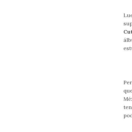
Lue
sup
Cu
álb
est
Per
que
Méx
ten
pod