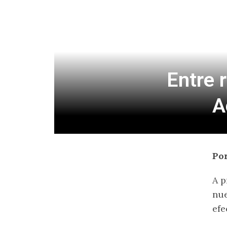
Entre 
A
Por
A p
nu
efe