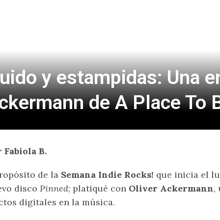
ruido y estampidas: Una en
ckermann de A Place To B
 Fabiola B.
ropósito de la
Semana Indie Rocks!
que inicia el l
evo disco
Pinned
; platiqué con
Oliver Ackermann
,
ctos digitales en la música.