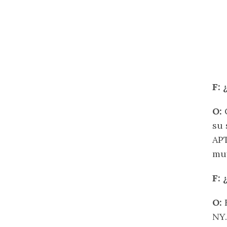
F: 
O:
C
su 
APT
muy
F: 
O:
E
NY.