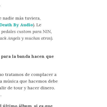
?
e nadie más tuviera,
Death By Audio
). Le
o pedales custom para NIN,
ack Angels y muchos otros).
e para la banda hacen que
 no tratamos de complacer a
 la música que hacemos debe
ir de tour y hacer dinero.
.
l último álbum, si es que