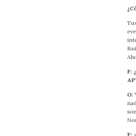
¿Có
Tuv
eve
int
Rad
Aho
F: 
AP
O:
Y
nad
son
Nos
F: 