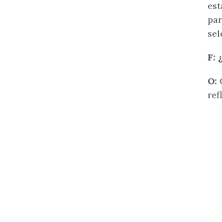
est
par
sel
F: 
O:
ref