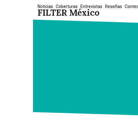
Skip
Noticias
Coberturas
Entrevistas
Reseñas
Conte
FILTER México
to
content