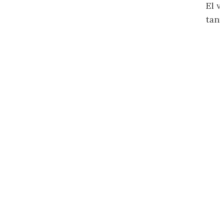
El 
tan