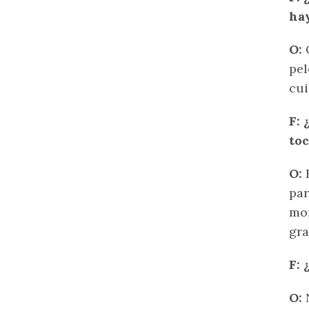
hay
O:
C
pel
cui
F: 
toc
O:
E
par
mom
gra
F: 
O:
N