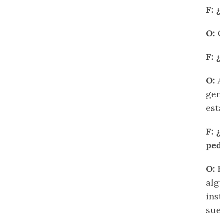
F: 
O:
C
F:
O:
A
gen
est
F: 
ped
O:
H
alg
ins
sue