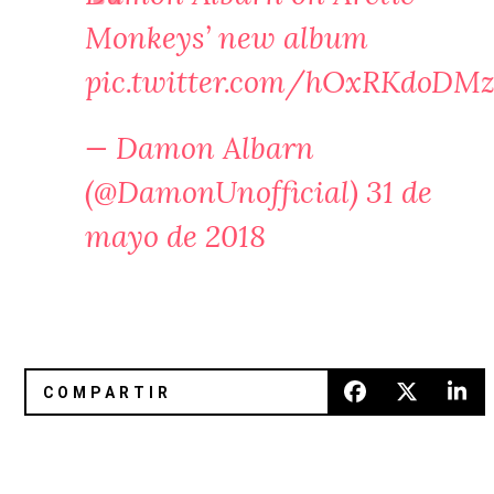
Monkeys’ new album
pic.twitter.com/hOxRKdoDM
— Damon Albarn
(@DamonUnofficial)
31 de
mayo de 2018
MNDR explora la gravedad con Hudson Mohawke
Gana boletos para ver a Zola J