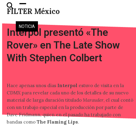
Skip
Open
Close
FILTER México
to
mobile
mobile
content
menu
menu
NOTICIA
Interpol presentó «The
Rover» en The Late Show
With Stephen Colbert
Hace apenas unos dìas
Interpol
estuvo de visita en la
CDMX para revelar cada uno de los detalles de su nuevo
material de larga duraciòn titulado
Marauder
, el cual contò
con un trabajo especial en la producciòn por parte de
Dave Fridmann, quien en el pasado ha trabajado con
bandas como
The Flaming Lips
.