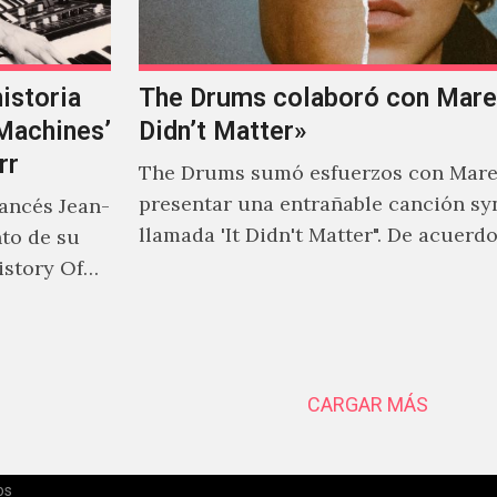
istoria
The Drums colaboró con Mareu
‘Machines’
Didn’t Matter»
rr
The Drums sumó esfuerzos con Mare
presentar una entrañable canción sy
rancés Jean-
llamada 'It Didn't Matter". De acuerd
nto de su
Jonny Pierce, esta es el primer…
istory Of
CARGAR MÁS
os