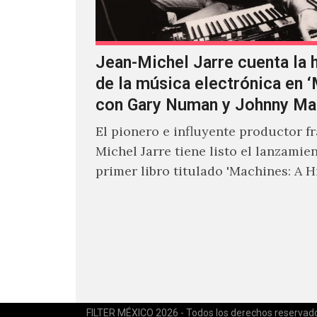
Jean-Michel Jarre cuenta la h
de la música electrónica en 
con Gary Numan y Johnny Ma
El pionero e influyente productor f
Michel Jarre tiene listo el lanzamie
primer libro titulado 'Machines: A H
Electronic Music', donde explora…
FILTER MÉXICO 2026 - Todos los derechos reservad