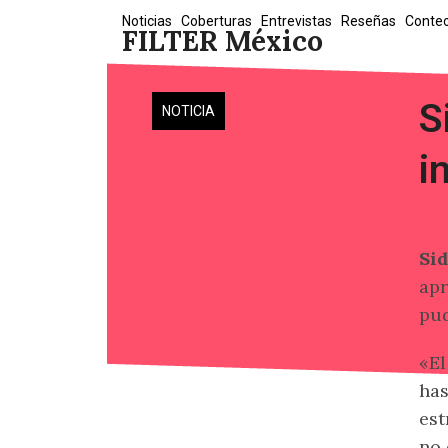
Skip
Noticias
Coberturas
Entrevistas
Reseñas
Conte
FILTER México
to
content
S
NOTICIA
i
Si
apr
pud
«El
has
est
no 