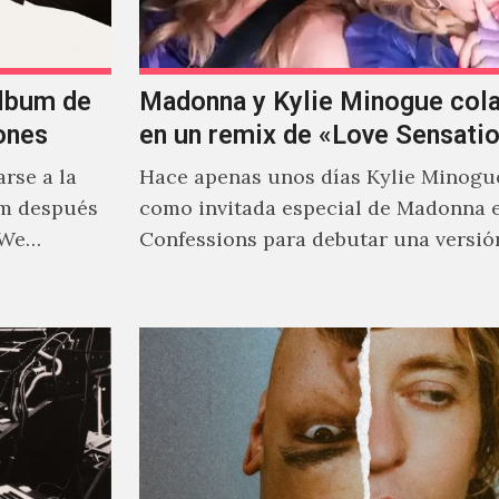
álbum de
Madonna y Kylie Minogue col
ones
en un remix de «Love Sensati
rse a la
Hace apenas unos días Kylie Minogu
um después
como invitada especial de Madonna 
 We…
Confessions para debutar una versió
de "Love Sensation", canción…