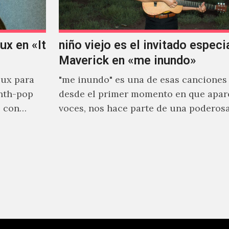
x en «It
niño viejo es el invitado especi
Maverick en «me inundo»
ux para
"me inundo" es una de esas canciones
nth-pop
desde el primer momento en que apar
o con
voces, nos hace parte de una poderos
narrativa emocional…