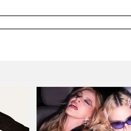
 musical con Buraka Som Sistema y Los Planetas
Nine Inch Nails le rindió tri