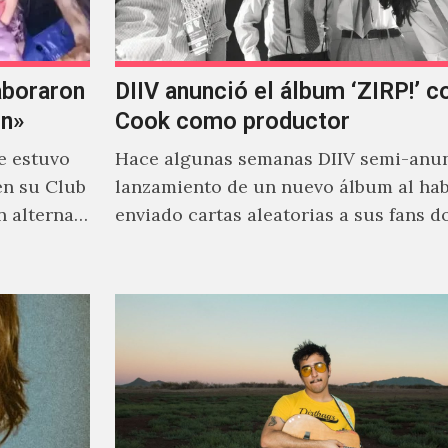
aboraron
DIIV anunció el álbum ‘ZIRP!’ c
on»
Cook como productor
e estuvo
Hace algunas semanas DIIV semi-anun
en su Club
lanzamiento de un nuevo álbum al ha
n alterna
enviado cartas aleatorias a sus fans 
venía el nombre de 'ZIRP!'…