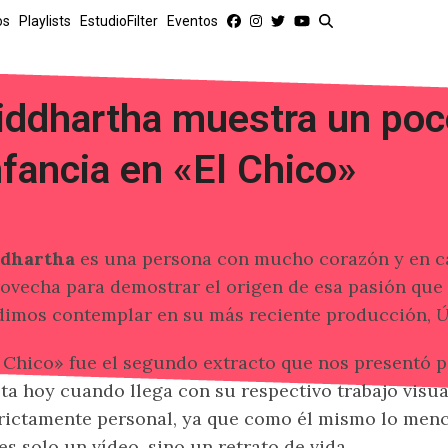
os
Playlists
EstudioFilter
Eventos
iddhartha muestra un poc
nfancia en «El Chico»
ddhartha
es una persona con mucho corazón y en c
ovecha para demostrar el origen de esa pasión que 
imos contemplar en su más reciente producción,
Ú
 Chico» fue el segundo extracto que nos presentó po
ta hoy cuando llega con su respectivo trabajo visu
rictamente personal, ya que como él mismo lo men
es solo un vídeo, sino un retrato de vida.