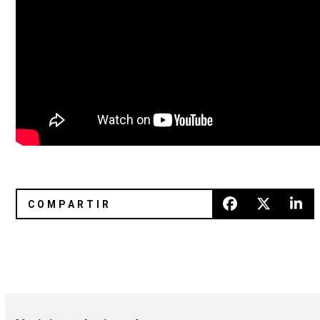
Maynard James Keenan es acusado de abuso sexual
Kim Gordon y Beth Ditto protag