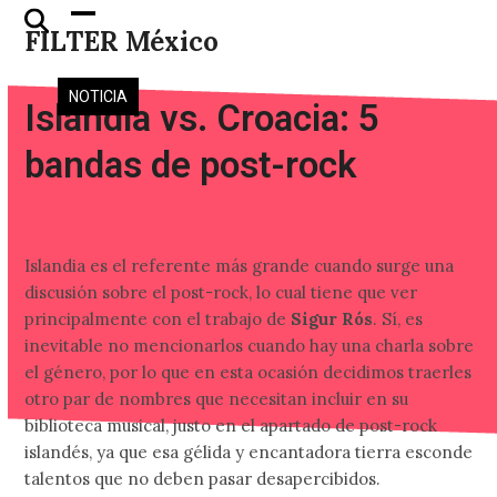
Skip
Open
Close
FILTER México
to
mobile
mobile
content
menu
menu
NOTICIA
Islandia vs. Croacia: 5
bandas de post-rock
Islandia es el referente más grande cuando surge una
discusión sobre el post-rock, lo cual tiene que ver
principalmente con el trabajo de
Sigur Rós
. Sí, es
inevitable no mencionarlos cuando hay una charla sobre
el género, por lo que en esta ocasión decidimos traerles
otro par de nombres que necesitan incluir en su
biblioteca musical, justo en el apartado de post-rock
islandés, ya que esa gélida y encantadora tierra esconde
talentos que no deben pasar desapercibidos.