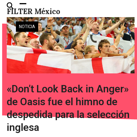
Skip
Open
Close
FILTER México
to
mobile
mobile
content
menu
menu
NOTICIA
«Don’t Look Back in Anger»
de Oasis fue el himno de
despedida para la selección
inglesa