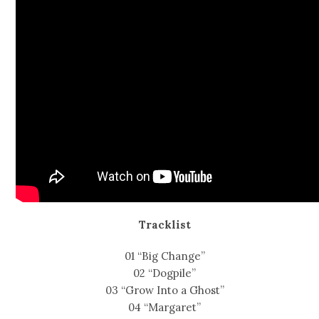
Tracklist
01 “Big Change”
02 “Dogpile”
03 “Grow Into a Ghost”
04 “Margaret”