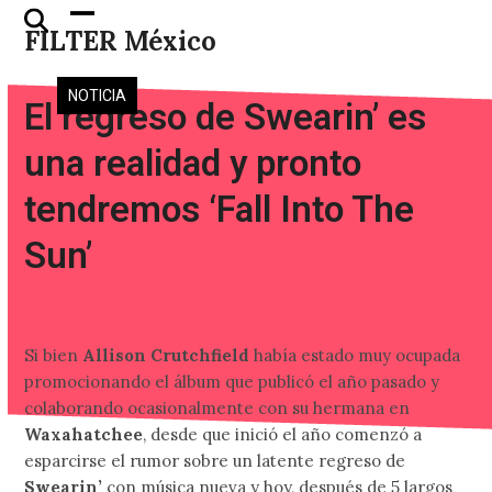
Skip
Open
Close
FILTER México
to
mobile
mobile
content
menu
menu
NOTICIA
El regreso de Swearin’ es
una realidad y pronto
tendremos ‘Fall Into The
Sun’
Si bien
Allison Crutchfield
había estado muy ocupada
promocionando el álbum que publicó el año pasado y
colaborando ocasionalmente con su hermana en
Waxahatchee
, desde que inició el año comenzó a
esparcirse el rumor sobre un latente regreso de
Swearin’
con música nueva y hoy, después de 5 largos