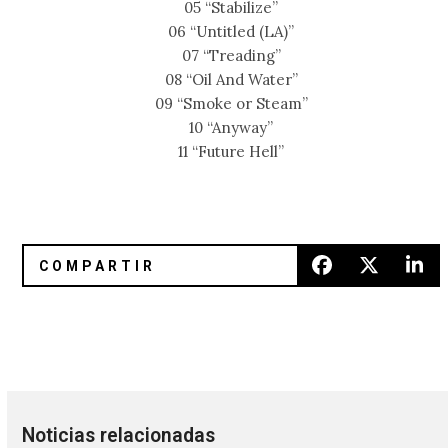
05 “Stabilize”
06 “Untitled (LA)”
07 “Treading”
08 “Oil And Water”
09 “Smoke or Steam”
10 “Anyway”
11 “Future Hell”
Radiohead tocó “A Wolf At The Door” por primera vez en 6
Desert Daze anuncia su cartel c
Noticias relacionadas