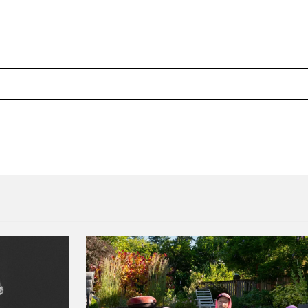
closure al house
Avalon Emerson presentó un