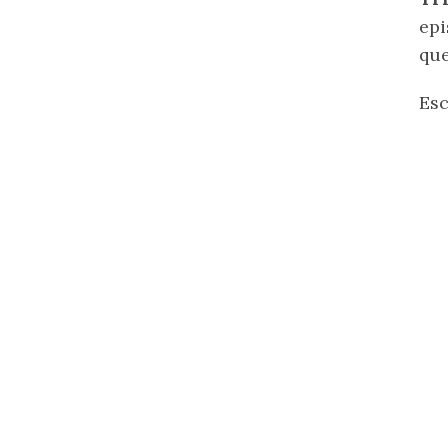
epi
que
Es