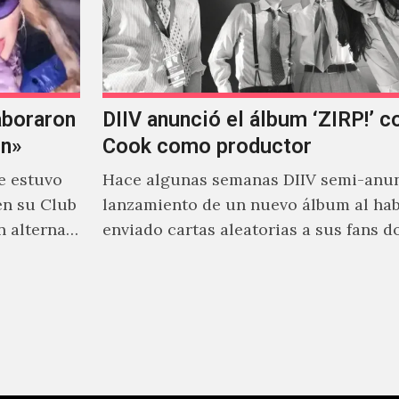
aboraron
DIIV anunció el álbum ‘ZIRP!’ c
on»
Cook como productor
e estuvo
Hace algunas semanas DIIV semi-anun
en su Club
lanzamiento de un nuevo álbum al ha
n alterna
enviado cartas aleatorias a sus fans 
venía el nombre de 'ZIRP!'…