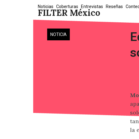
Skip
Noticias
Coberturas
Entrevistas
Reseñas
Conte
FILTER México
to
content
E
NOTICIA
s
(Fo
Mo
apa
sol
tan
la 