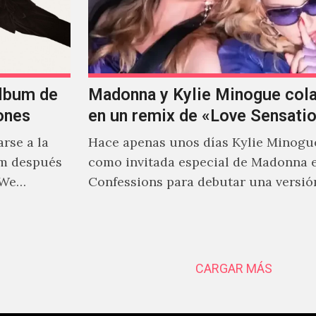
álbum de
Madonna y Kylie Minogue col
ones
en un remix de «Love Sensati
rse a la
Hace apenas unos días Kylie Minogu
um después
como invitada especial de Madonna 
 We…
Confessions para debutar una versió
de "Love Sensation", canción…
CARGAR MÁS