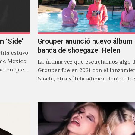
m ‘Side’
Grouper anunció nuevo álbum 
banda de shoegaze: Helen
ris estuvo
 de México
La última vez que escuchamos algo 
naron que
Grouper fue en 2021 con el lanzamie
Shade, otra sólida adición dentro de
cautivante repertorio y,…