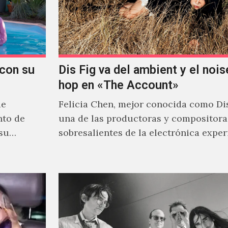
con su
Dis Fig va del ambient y el noise
hop en «The Account»
de
Felicia Chen, mejor conocida como Dis
nto de
una de las productoras y compositor
 su
sobresalientes de la electrónica expe
al abordar distintos estilos que…