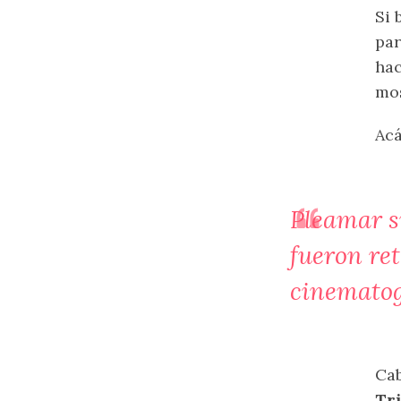
Si 
par
hac
mos
Acá
Pleamar s
fueron re
cinematog
Cab
Tri