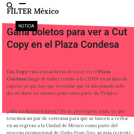
Skip
Open
Close
FILTER México
to
mobile
mobile
content
menu
menu
NOTICIA
Gana boletos para ver a Cut
Copy en el Plaza Condesa
Cut Copy
está a unas horas de tocar en el
Plaza
Condesa
luego de haber tenido a la CDMX en su lista de
espera, ya que hay que recordar que el año pasado solo
dio un show en nuestro país como parte de Trópico.
¿Aún no tienen boletos? No se preocupen, amix, ya que
tenemos un par de cortesías para que se lancen a verlos
en su regreso a la Ciudad de México como parte del
proceso promocional de
Haiku From Zero
, su más reciente