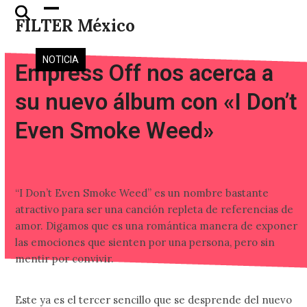
Skip
Open
Close
FILTER México
to
mobile
mobile
content
menu
menu
NOTICIA
Empress Off nos acerca a
su nuevo álbum con «I Don’t
Even Smoke Weed»
“I Don’t Even Smoke Weed” es un nombre bastante
atractivo para ser una canción repleta de referencias de
amor. Digamos que es una romántica manera de exponer
las emociones que sienten por una persona, pero sin
mentir por convivir.
Este ya es el tercer sencillo que se desprende del nuevo