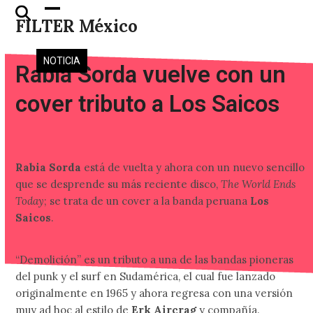
Skip
Open
Close
FILTER México
to
mobile
mobile
content
menu
menu
NOTICIA
Rabia Sorda vuelve con un
cover tributo a Los Saicos
Rabia Sorda
está de vuelta y ahora con un nuevo sencillo
que se desprende su más reciente disco,
The World Ends
Today
; se trata de un cover a la banda peruana
Los
Saicos
.
“Demolición” es un tributo a una de las bandas pioneras
del punk y el surf en Sudamérica, el cual fue lanzado
originalmente en 1965 y ahora regresa con una versión
muy ad hoc al estilo de
Erk Aircrag
y compañía.