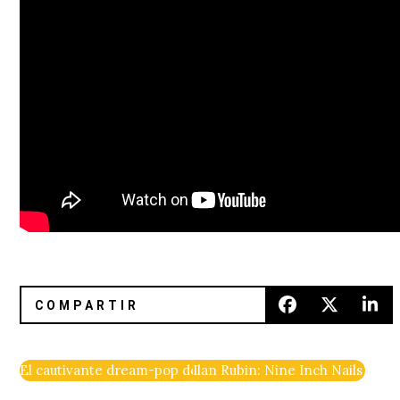
El cautivante dream-pop de Chasms está de regreso con «Di
Ilan Rubin: Nine Inch Nails y la f