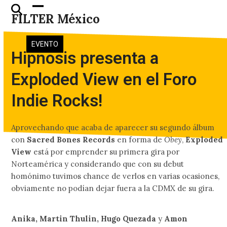
Skip
Open
Close
FILTER México
to
mobile
mobile
content
menu
menu
EVENTO
Hipnosis presenta a
Exploded View en el Foro
Indie Rocks!
Aprovechando que acaba de aparecer su segundo álbum
con
Sacred Bones Records
en forma de
Obey
,
Exploded
View
está por emprender su primera gira por
Norteamérica y considerando que con su debut
homónimo tuvimos chance de verlos en varias ocasiones,
obviamente no podían dejar fuera a la CDMX de su gira.
Anika, Martin Thulin, Hugo Quezada
y
Amon