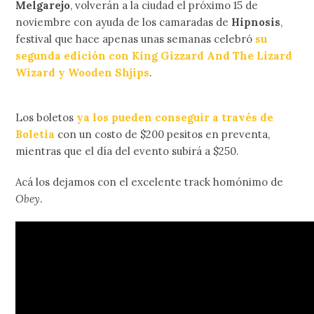
Melgarejo
, volverán a la ciudad el próximo 15 de
noviembre con ayuda de los camaradas de
Hipnosis
,
festival que hace apenas unas semanas celebró
su
segunda edición con King Gizzard And The Lizard
Wizard y Wooden Shjips
.
Los boletos
ya los pueden conseguir a través de
Boletia
con un costo de $200 pesitos en preventa,
mientras que el día del evento subirá a $250.
Acá los dejamos con el excelente track homónimo de
Obey
.