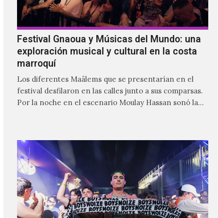
Festival Gnaoua y Músicas del Mundo: una
exploración musical y cultural en la costa
marroquí
Los diferentes Maâlems que se presentarían en el
festival desfilaron en las calles junto a sus comparsas.
Por la noche en el escenario Moulay Hassan sonó la
fusión poderosa del gnaoua de Mehdi Nassouli con
voces como la de Ganavya o la música y danza de
Ibuhoro, seguidos del gran maâlem Mohammed
Kouyou.