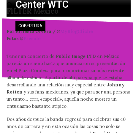
Center WTC
Skip
Open
Close
FILTER México
to
mobile
mobile
content
menu
menu
COBERTURA
Por Ernesto Olvera / @
MyBlogCliche
Fotos @
Fresale
Tener un concierto de
Public Image LTD
en México
parecía un sueño hasta que anunciaron su presentación
en el Plaza Condesa para promocionar su más reciente
álbum de estudio. A partir de ahí parecía que se estaba
desarrollando una relación muy especial entre
Johnny
Rotten
y sus fans mexicanos, ya que para ser una persona
un tanto… errr, «especial», aquella noche mostró un
entusiasmo bastante atípico.
Dos años después la banda regresó para celebrar sus 40
años de carrera y en esta ocasión las cosas no solo se