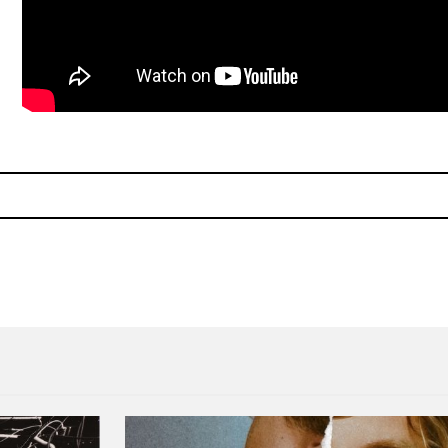
Dominick Fernow y los márgenes de la sociedad
Odiando la vida con 8 GIFs 