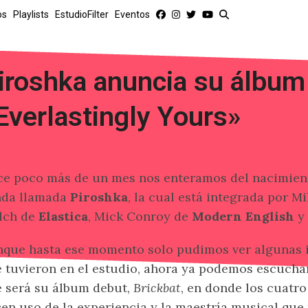
os
Playlists
EstudioFilter
Eventos
iroshka anuncia su álbum
Everlastingly Yours»
e poco más de un mes nos enteramos del nacimien
nda llamada
Piroshka
, la cual está integrada por M
lch de
Elastica
, Mick Conroy de
Modern English
y 
que hasta ese momento solo pudimos ver algunas 
 tuvieron en el estudio, ahora ya podemos escuchar 
 será su álbum debut,
Brickbat
, en donde los cuatro
en uso de la experiencia y la maestría musical que 