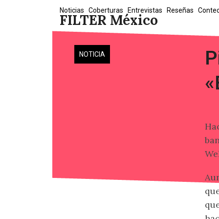
Skip
Noticias
Coberturas
Entrevistas
Reseñas
Conte
FILTER México
to
content
P
NOTICIA
«
Hac
ba
We
Aun
que
que
hac