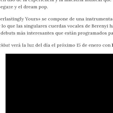
egaze y el dream pop.
erlastingly Yours» se compone de una instrumentac
 lo que las singulares cuerdas vocales de Berenyi 
 debuts más interesantes que están programados par
ckbat
verá la luz del día el próximo 15 de enero con