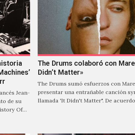
istoria
The Drums colaboró con Mareu
‘Machines’
Didn’t Matter»
rr
The Drums sumó esfuerzos con Mare
presentar una entrañable canción sy
rancés Jean-
llamada 'It Didn't Matter". De acuerd
nto de su
Jonny Pierce, esta es el primer…
istory Of