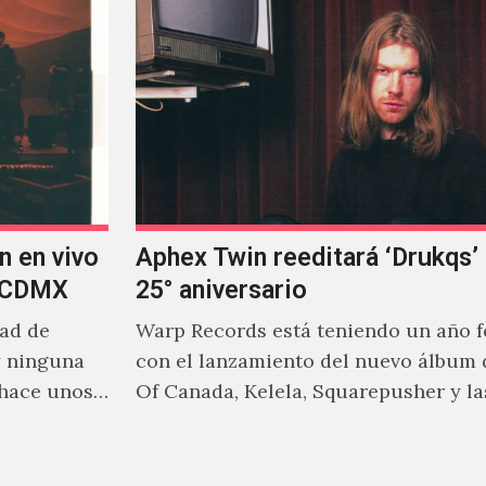
n en vivo
Aphex Twin reeditará ‘Drukqs’
n CDMX
25° aniversario
dad de
Warp Records está teniendo un año 
y ninguna
con el lanzamiento del nuevo álbum 
 hace unos
Of Canada, Kelela, Squarepusher y la
reediciones que poco a…