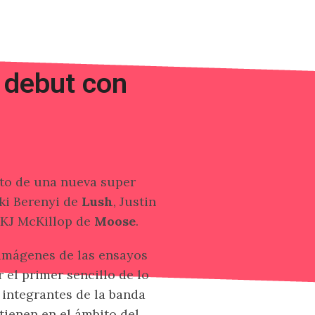
 debut con
to de una nueva super
iki Berenyi de
Lush
, Justin
KJ McKillop de
Moose
.
imágenes de las ensayos
el primer sencillo de lo
 integrantes de la banda
tienen en el ámbito del