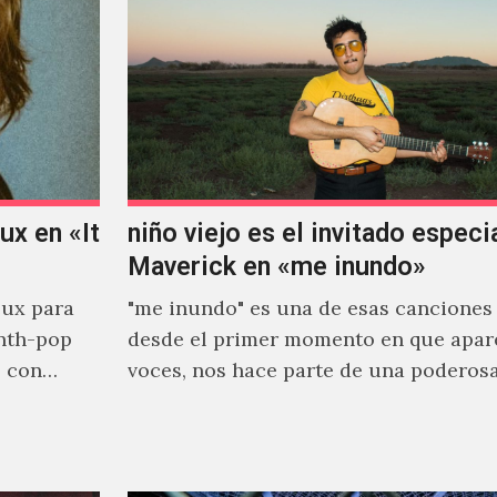
x en «It
niño viejo es el invitado especi
Maverick en «me inundo»
ux para
"me inundo" es una de esas canciones
nth-pop
desde el primer momento en que apar
o con
voces, nos hace parte de una poderos
narrativa emocional…