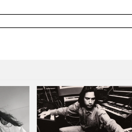
 The Fire», su primer canción en 5 años
Gran Salón México llega co