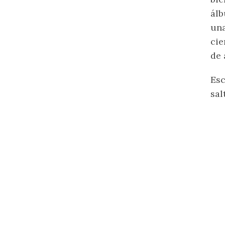
álb
una
cie
de 
Esc
sal