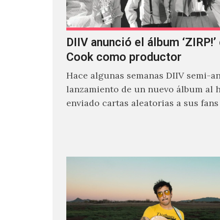
DIIV anunció el álbum ‘ZIRP!’
Cook como productor
Hace algunas semanas DIIV semi-an
lanzamiento de un nuevo álbum al 
enviado cartas aleatorias a sus fan
venía el nombre de 'ZIRP!'…