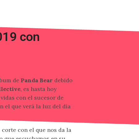
019 con
álbum de
Panda Bear
debido
lective
, es hasta hoy
 vidas con el sucesor de
n el que verá la luz del día
corte con el que nos da la
 lo que escuchamos en su