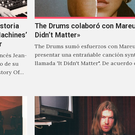
storia
The Drums colaboró con Mareux
Machines’
Didn’t Matter»
r
The Drums sumó esfuerzos con Mareu
presentar una entrañable canción syn
ancés Jean-
llamada 'It Didn't Matter". De acuerdo
to de su
Jonny Pierce, esta es el primer…
story Of