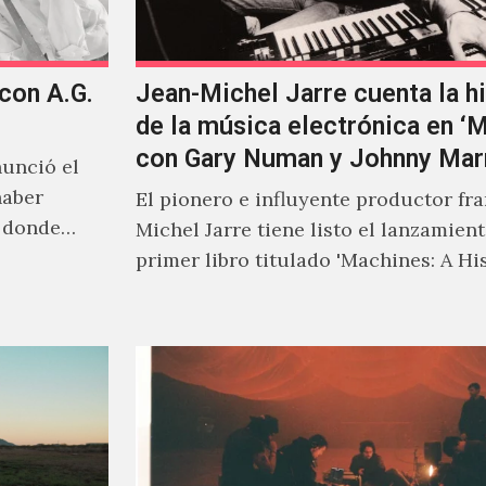
 con A.G.
Jean-Michel Jarre cuenta la hi
de la música electrónica en ‘
con Gary Numan y Johnny Mar
unció el
haber
El pionero e influyente productor fr
s donde
Michel Jarre tiene listo el lanzamien
primer libro titulado 'Machines: A Hi
Electronic Music', donde explora…