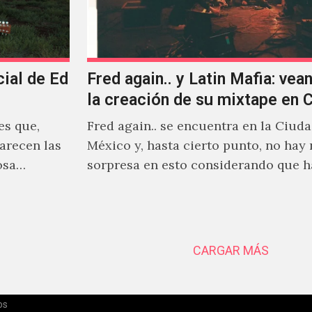
cial de Ed
Fred again.. y Latin Mafia: vean
la creación de su mixtape en
es que,
Fred again.. se encuentra en la Ciud
arecen las
México y, hasta cierto punto, no hay
osa
sorpresa en esto considerando que 
días decidió…
CARGAR MÁS
os