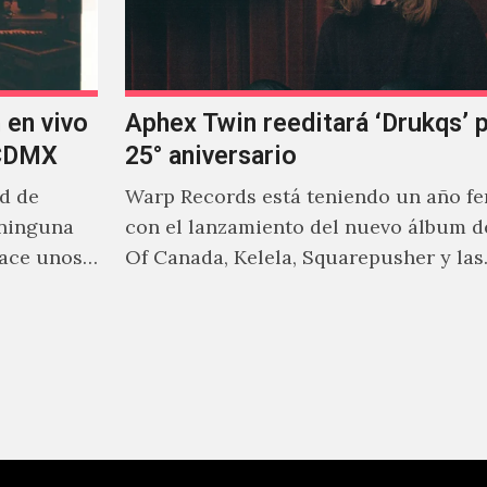
 en vivo
Aphex Twin reeditará ‘Drukqs’ 
 CDMX
25° aniversario
ad de
Warp Records está teniendo un año f
 ninguna
con el lanzamiento del nuevo álbum d
hace unos
Of Canada, Kelela, Squarepusher y las
reediciones que poco a…