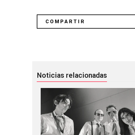
These New Puritans regresa con «Into
Noticias relacionadas