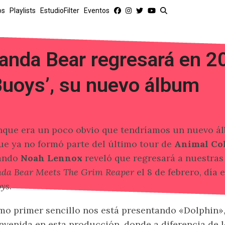
os
Playlists
EstudioFilter
Eventos
anda Bear regresará en 2
Buoys’, su nuevo álbum
que era un poco obvio que tendríamos un nuevo 
ue ya no formó parte del último tour de
Animal Col
ando
Noah Lennox
reveló que regresará a nuestras
da Bear Meets The Grim Reaper
el 8 de febrero, día e
ys
.
o primer sencillo nos está presentando «Dolphin», 
nvenida en esta producción, donde a diferencia de