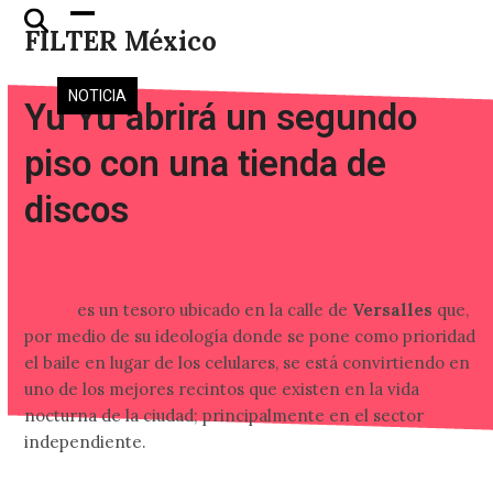
Skip
Open
Close
FILTER México
to
mobile
mobile
content
menu
menu
NOTICIA
Yu Yu abrirá un segundo
piso con una tienda de
discos
Yu Yu
es un tesoro ubicado en la calle de
Versalles
que,
por medio de su ideología donde se pone como prioridad
el baile en lugar de los celulares, se está convirtiendo en
uno de los mejores recintos que existen en la vida
nocturna de la ciudad; principalmente en el sector
independiente.