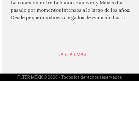
La conexión entre Lebanon Hanover y México ha
pasado por momentos intensos a lo largo de los años.
Desde pequeños shows cargados de emoción hasta
giras accidentadas, el dúo formado por Larissa
Iceglass y William Maybelline ha construido una
relación cercana con el público mexicano gracias a su
mezcla de post-punk, coldwave y letras
profundamente melancólicas.
CARGAR MÁS
FILTER MÉXICO 2026 - Todos los derechos reservados